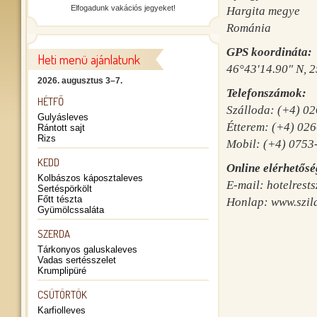
Elfogadunk vakációs jegyeket!
Hargita megye
Románia
GPS koordináta:
Heti menü ajánlatunk
46°43'14.90" N, 2
2026. augusztus 3–7.
Telefonszámok:
HÉTFŐ
Szálloda: (+4) 0
Gulyásleves
Étterem: (+4) 02
Rántott sajt
Rizs
Mobil: (+4) 0753
KEDD
Online elérhetősé
Kolbászos káposztaleves
E-mail:
hotelrest
Sertéspörkölt
Főtt tészta
Honlap:
www.szil
Gyümölcssaláta
SZERDA
Tárkonyos galuskaleves
Vadas sertésszelet
Krumplipüré
CSÜTÖRTÖK
Karfiolleves