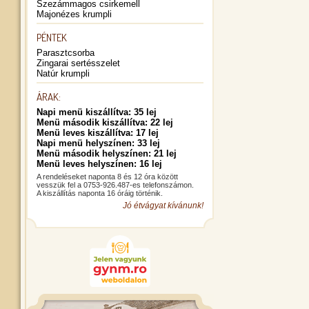
Szezámmagos csirkemell
Majonézes krumpli
PÉNTEK
Parasztcsorba
Zingarai sertésszelet
Natúr krumpli
ÁRAK:
Napi menü kiszállítva: 35 lej
Menü második kiszállítva: 22 lej
Menü leves kiszállítva: 17 lej
Napi menü helyszínen: 33 lej
Menü második helyszínen: 21 lej
Menü leves helyszínen: 16 lej
A rendeléseket naponta 8 és 12 óra között
vesszük fel a 0753-926.487-es telefonszámon.
A kiszállítás naponta 16 óráig történik.
Jó étvágyat kívánunk!