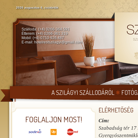
2026 augusztus 6, csütörtök
Szálloda: (+4) 0266-364.591
Étterem: (+4) 0266-361.319
Mobil: (+4) 0753-926.487
E-mail:
hotelrestszilagyi@gmail.com
A SZILÁGYI SZÁLLODÁRÓL
FOTÓG
ELÉRHETŐSÉG
FOGLALJON MOST!
Cím:
Szabadság tér 17
Gyergyószentmikl