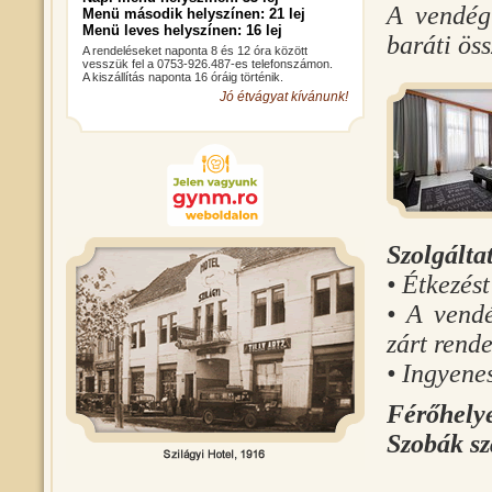
A vendégl
Menü második helyszínen: 21 lej
Menü leves helyszínen: 16 lej
baráti öss
A rendeléseket naponta 8 és 12 óra között
vesszük fel a 0753-926.487-es telefonszámon.
A kiszállítás naponta 16 óráig történik.
Jó étvágyat kívánunk!
Szolgálta
• Étkezés
• A vendé
zárt rend
• Ingyene
Férőhely
Szobák s